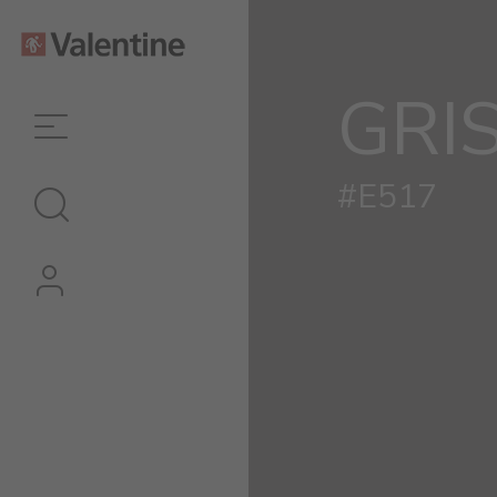
GRI
#E517