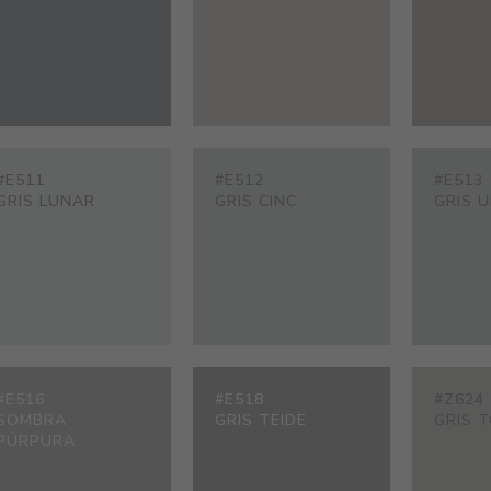
#E511
#E512
#E513
GRIS LUNAR
GRIS CINC
GRIS 
#E516
#E518
#Z624
SOMBRA
GRIS TEIDE
GRIS 
PÚRPURA