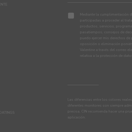
ENTE
Mediante la cumplimentación de
participadas a proceder al tra
productos, servicios, programa
pasatiempos, consejos de deco
puedo ejercer mis derechos de p
oposición o eliminación ponié
Valentine a través del correo el
relativa a la protección de dat
Las diferencias entre los colores reale
diferentes monitores son siempre admi
precisa, CIN recomienda hacer una pru
OATINGS
aplicación.