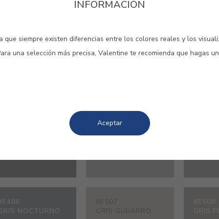
INFORMACIÓN
#0711
#7132
#7467
GRIS GRANITO
GRIS ARDÓSIA
GRIS 
 que siempre existen diferencias entre los colores reales y los visual
Para una selección más precisa, Valentine te recomienda que hagas un
#E079
#E217
#E218
TIERRA NEGRA
GRIS FAISAL
GRIS 
MOLIDA
Aceptar
#E486
#E507
#E508
GRIS NOCTURNO
GRIS GUIJARRO
GRIS 