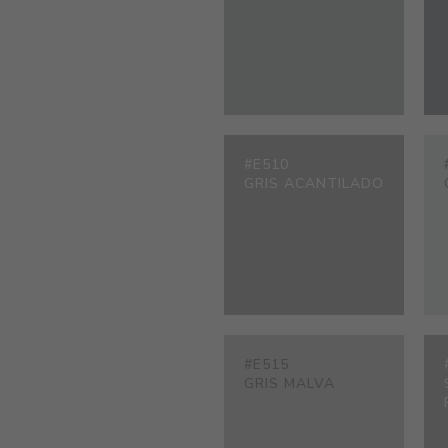
#E510
GRIS ACANTILADO
#E515
GRIS MALVA