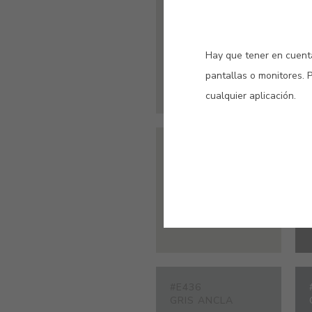
#E216
GRIS ESTUCO
Hay que tener en cuenta
pantallas o monitores. 
cualquier aplicación.
#9435
GRIS INVIERNO
#E436
GRIS ANCLA