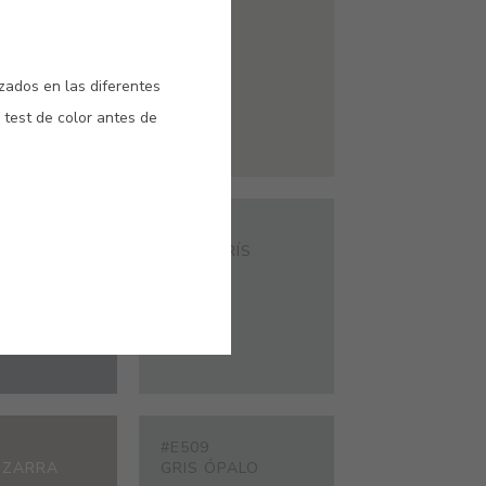
#9434
HORMIGÓN
NEBLINA
izados en las diferentes
 test de color antes de
#E435
BASALTO
GRIS PARÍS
#E509
PIZARRA
GRIS ÓPALO