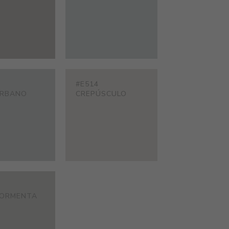
#E514
URBANO
CREPÚSCULO
TORMENTA