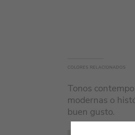
COLORES RELACIONADOS
Tonos contempor
modernas o histó
buen gusto.