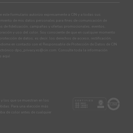
 este formulario autorizo expresamente a CIN y a todas sus
tamiento de mis datos personales para fines de comunicación de
s de fidelización, campañas y ofertas promocionales, eventos,
ración y uso del color. Soy consciente de que en cualquier momento
rotección de datos, es decir, los derechos de acceso, rectificación,
ndome en contacto con el Responsable de Protección de Datos de CIN
ectrónico
dpo_privacy.es@cin.com
. Consulte toda la información
os
aquí
.
s y los que se muestran en los
tidas. Para una elección más
eba de color antes de cualquier