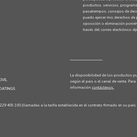
productos, servicios, programa
pasatiempos, consejos de deco
puedo ejercer mis derechos de p
oposición o eliminación ponié
través del correo electrónico 
La disponibilidad de los productos pu
IVIL
según el pais o el canal de venta.
Para
información
contáctenos.
OATINGS
 405 100 (llamadas a la tarifa establecida en el contrato firmado en su país p