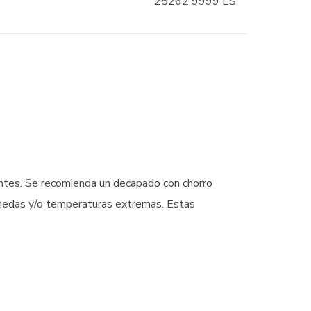
25262 9999 ES
nantes. Se recomienda un decapado con chorro
úmedas y/o temperaturas extremas. Estas