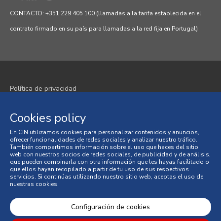
CONTACTO: +351 229 405 100 (llamadas a la tarifa establecida en el
contrato firmado en su país para llamadas a la red fija en Portugal)
Política de privacidad
Política de cookies
Cookies policy
Términos y condiciones
En CIN utilizamos cookies para personalizar contenidos y anuncios,
ofrecer funcionalidades de redes sociales y analizar nuestro tráfico.
Condiciones generales de venta
También compartimos información sobre el uso que haces del sitio
web con nuestros socios de redes sociales, de publicidad y de análisis,
que pueden combinarla con otra información que les hayas facilitado o
Litigios en materia de consumo
que ellos hayan recopilado a partir de tu uso de sus respectivos
servicios. Si continúas utilizando nuestro sitio web, aceptas el uso de
nuestras cookies.
Libro de Reclamaciones en Línea
© 2026 CIN, S.A.
Configuración de cookies