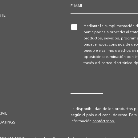
NTE
Mediante la cumplimentación de
participadas a proceder al tra
productos, servicios, programa
pasatiempos, consejos de deco
puedo ejercer mis derechos de p
oposición o eliminación ponié
través del correo electrónico 
La disponibilidad de los productos pu
IVIL
según el pais o el canal de venta.
Para
información
contáctenos.
OATINGS