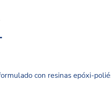
T
T
formulado con resinas epóxi-polié