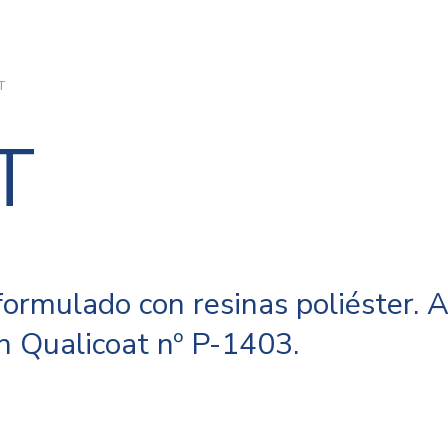
T
T
formulado con resinas poliéster. 
n Qualicoat nº P-1403.