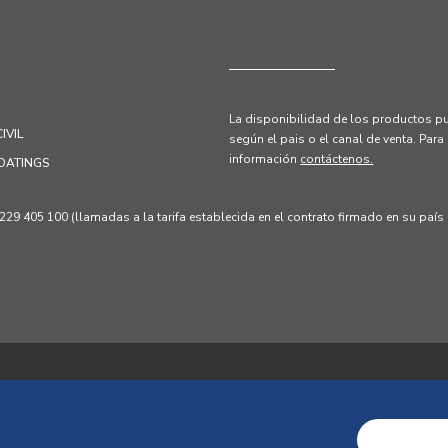
La disponibilidad de los productos pu
IVIL
según el pais o el canal de venta.
Para
información
contáctenos.
OATINGS
 405 100 (llamadas a la tarifa establecida en el contrato firmado en su país p
acidad
Política de cookies
Términos y condiciones