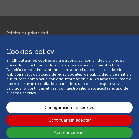
Política de privacidad
Política de cookies
Cookies policy
Términos y condiciones
En CIN utilizamos cookies para personalizar contenidos y anuncios,
ofrecer funcionalidades de redes sociales y analizar nuestro tráfico.
Condiciones generales de venta
También compartimos información sobre el uso que haces del sitio
web con nuestros socios de redes sociales, de publicidad y de análisis,
que pueden combinarla con otra información que les hayas facilitado o
Litigios en materia de consumo
que ellos hayan recopilado a partir de tu uso de sus respectivos
servicios. Si continúas utilizando nuestro sitio web, aceptas el uso de
nuestras cookies.
Libro de Reclamaciones en Línea
© 2026 CIN, S.A.
Configuración de cookies
Continuar sin aceptar
Aceptar cookies