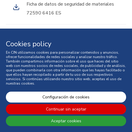
Ficha de datos de seguridad de materiales
72590 6416 ES
Ficha de datos de seguridad de materiales
Cookies policy
72590 6505 ES
En CIN utilizamos cookies para personalizar contenidos y anuncios,
ofrecer funcionalidades de redes sociales y analizar nuestro tráfico.
También compartimos información sobre el uso que haces del sitio
web con nuestros socios de redes sociales, de publicidad y de análisis,
Ficha de datos de seguridad de materiales
que pueden combinarla con otra información que les hayas facilitado o
que ellos hayan recopilado a partir de tu uso de sus respectivos
72590 6L15 ES
servicios. Si continúas utilizando nuestro sitio web, aceptas el uso de
nuestras cookies.
Configuración de cookies
Ficha de datos de seguridad de materiales
72590 6L17 ES
Continuar sin aceptar
Aceptar cookies
Ficha de datos de seguridad de materiales