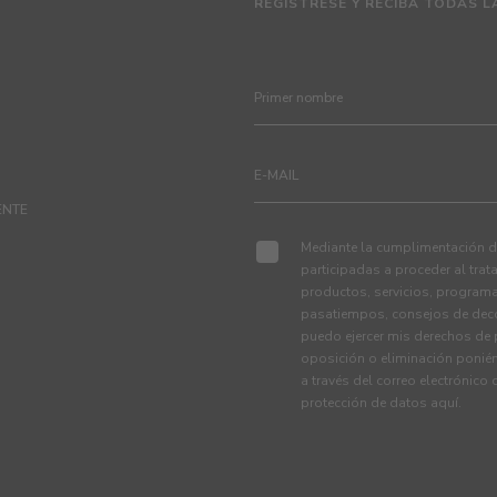
REGÍSTRESE Y RECIBA TODAS L
ENTE
Mediante la cumplimentación de
participadas a proceder al tra
productos, servicios, programa
pasatiempos, consejos de deco
puedo ejercer mis derechos de p
oposición o eliminación ponié
a través del correo electrónico
protección de datos
aquí
.