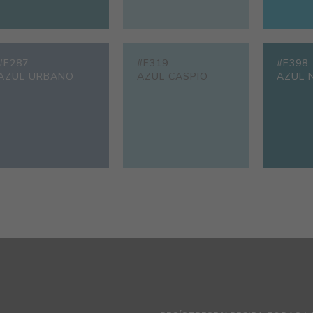
#E287
#E319
#E398
AZUL URBANO
AZUL CASPIO
AZUL 