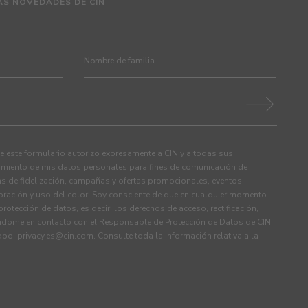
AS NOVEDADES DE CIN
 este formulario autorizo expresamente a CIN y a todas sus
tamiento de mis datos personales para fines de comunicación de
s de fidelización, campañas y ofertas promocionales, eventos,
ración y uso del color. Soy consciente de que en cualquier momento
rotección de datos, es decir, los derechos de acceso, rectificación,
ndome en contacto con el Responsable de Protección de Datos de CIN
dpo_privacy.es@cin.com
. Consulte toda la información relativa a la