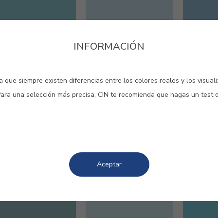
INFORMACIÓN
#270V
#490V
#492V
AURA
AZUL FRÍO
SUMME
 que siempre existen diferencias entre los colores reales y los visual
Para una selección más precisa, CIN te recomienda que hagas un test 
Aceptar
#962V
#E028
#E249
AZUL CASCADA
AZUL BARROCO
AZUL
MEDIT