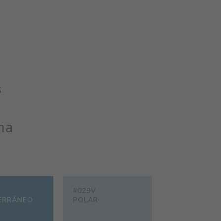
s
na
#029V
ERRÁNEO
POLAR