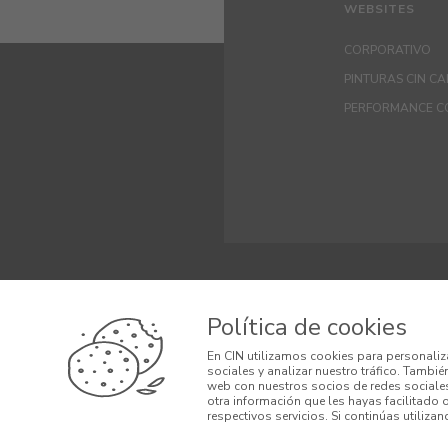
WEBSITES
CORPORATIVO
PINTURAS CIN C
PERFORMANCE C
© 2026 CIN, S.A.
Política de cookies
Términos y Cond
En CIN utilizamos cookies para personaliz
sociales y analizar nuestro tráfico. Tambi
Condiciones Ge
web con nuestros socios de redes sociales
otra información que les hayas facilitado 
respectivos servicios. Si continúas utiliza