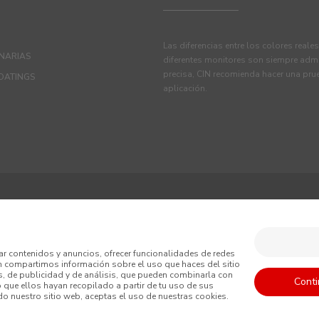
Las diferencias entre los colores reale
ANARIAS
diferentes monitores son siempre admi
precisa, CIN recomienda hacer una pru
OATINGS
aplicación.
iciones
Política de Privacidad
Política de Cookies
ar contenidos y anuncios, ofrecer funcionalidades de redes
én compartimos información sobre el uso que haces del sitio
nerales de Venta
, de publicidad y de análisis, que pueden combinarla con
Conti
o que ellos hayan recopilado a partir de tu uso de sus
ndo nuestro sitio web, aceptas el uso de nuestras cookies.