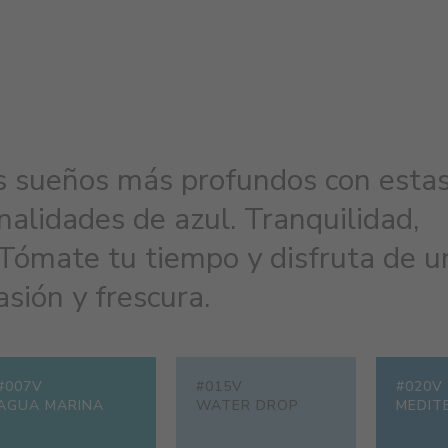
s sueños más profundos con esta
nalidades de azul. Tranquilidad,
 Tómate tu tiempo y disfruta de u
sión y frescura.
#007V
#015V
#020V
AGUA MARINA
WATER DROP
MEDIT