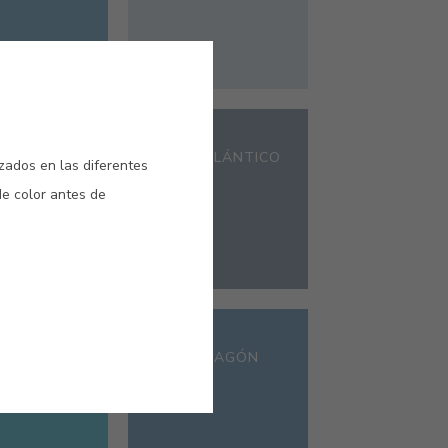
#505V
R NIGHT
AZUL ATLÁNTICO
izados en las diferentes
de color antes de
#E253
AZUL DRAGÓN
ERRÁNEO