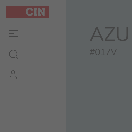
AZU
#017V