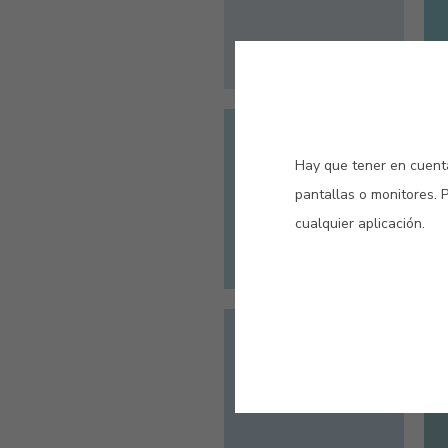
#250V
MAUI
Hay que tener en cuenta
pantallas o monitores. 
cualquier aplicación.
#5114
AZUL CIELO