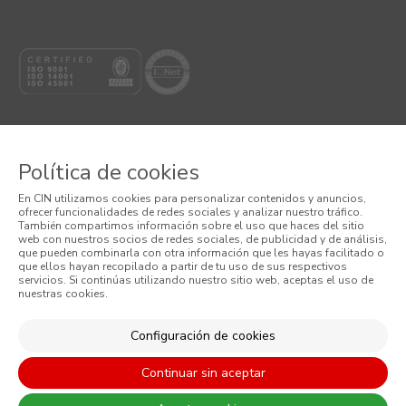
Política de cookies
© 2026 CIN, S.A.
En CIN utilizamos cookies para personalizar contenidos y anuncios,
ofrecer funcionalidades de redes sociales y analizar nuestro tráfico.
Términos y Condiciones
También compartimos información sobre el uso que haces del sitio
web con nuestros socios de redes sociales, de publicidad y de análisis,
que pueden combinarla con otra información que les hayas facilitado o
Política de Privacidad
que ellos hayan recopilado a partir de tu uso de sus respectivos
servicios. Si continúas utilizando nuestro sitio web, aceptas el uso de
nuestras cookies.
Política de Cookies
Condiciones Generales de Venta
Configuración de cookies
Continuar sin aceptar