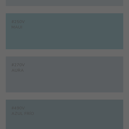
#250V
MAUI
#270V
AURA
#490V
AZUL FRÍO