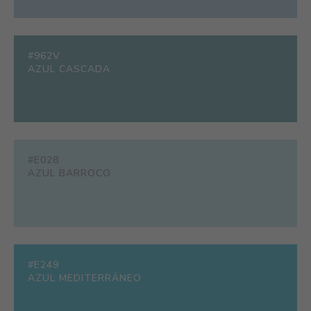
#962V
AZUL CASCADA
#E028
AZUL BARROCO
#E249
AZUL MEDITERRÁNEO