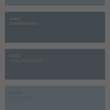
#492V
SUMMER NIGHT
#505V
AZUL ATLÁNTICO
#5114
AZUL CIELO