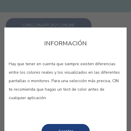
LANG_CINAPP_BUY_ONLINE
INFORMACIÓN
GUARDAR
Hay que tener en cuenta que siempre existen diferencias
entre los colores reales y los visualizados en las diferentes
pantallas o monitores. Para una selección más precisa, CIN
te recomienda que hagas un test de color antes de
COLORES RELACIONADOS
cualquier aplicación.
Adéntrate en tus sueños más profundos con estas
las diferentes tonalidades de azul. Tranquilidad,
calma, silencio… Tómate tu tiempo y disfruta de
una atmósfera de evasión y frescura.