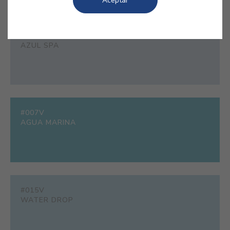
Aceptar
#E344
AZUL SPA
#007V
AGUA MARINA
#015V
WATER DROP