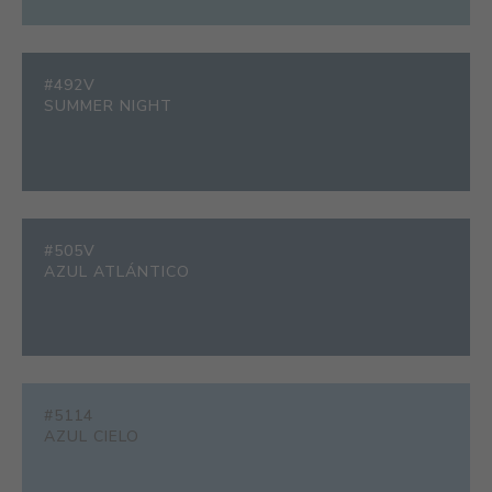
#492V
SUMMER NIGHT
#505V
AZUL ATLÁNTICO
#5114
AZUL CIELO