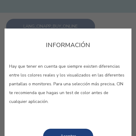
LANG_CINAPP_BUY_ONLINE
INFORMACIÓN
GUARDAR
Hay que tener en cuenta que siempre existen diferencias
entre los colores reales y los visualizados en las diferentes
pantallas o monitores. Para una selección más precisa, CIN
te recomienda que hagas un test de color antes de
COLORES RELACIONADOS
cualquier aplicación.
Adéntrate en tus sueños más profundos con estas
las diferentes tonalidades de azul. Tranquilidad,
calma, silencio… Tómate tu tiempo y disfruta de
una atmósfera de evasión y frescura.