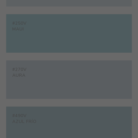
#250V
MAUI
#270V
AURA
#490V
AZUL FRÍO