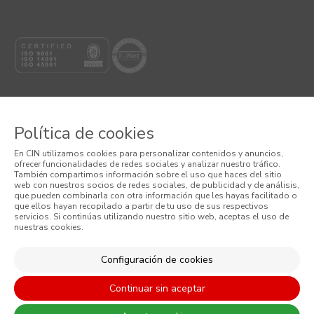
Política de cookies
© 2026 CIN, S.A.
En CIN utilizamos cookies para personalizar contenidos y anuncios,
ofrecer funcionalidades de redes sociales y analizar nuestro tráfico.
Términos y Condiciones
También compartimos información sobre el uso que haces del sitio
web con nuestros socios de redes sociales, de publicidad y de análisis,
que pueden combinarla con otra información que les hayas facilitado o
Política de Privacidad
que ellos hayan recopilado a partir de tu uso de sus respectivos
servicios. Si continúas utilizando nuestro sitio web, aceptas el uso de
nuestras cookies.
Política de Cookies
Condiciones Generales de Venta
Configuración de cookies
Continuar sin aceptar