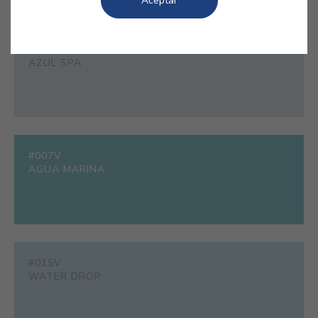
Aceptar
#E344
AZUL SPA
#007V
AGUA MARINA
#015V
WATER DROP