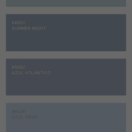
#492V
SUMMER NIGHT
#505V
AZUL ATLÁNTICO
#5114
AZUL CIELO