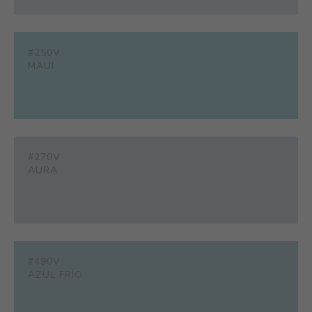
#250V
MAUI
#270V
AURA
#490V
AZUL FRÍO