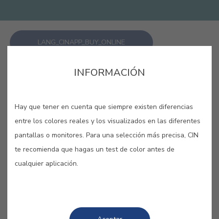
LANG_CINAPP_BUY_ONLINE
INFORMACIÓN
GUARDAR
Hay que tener en cuenta que siempre existen diferencias
entre los colores reales y los visualizados en las diferentes
pantallas o monitores. Para una selección más precisa, CIN
te recomienda que hagas un test de color antes de
COLORES RELACIONADOS
cualquier aplicación.
Adéntrate en tus sueños más profundos con estas
las diferentes tonalidades de azul. Tranquilidad,
calma, silencio… Tómate tu tiempo y disfruta de
una atmósfera de evasión y frescura.