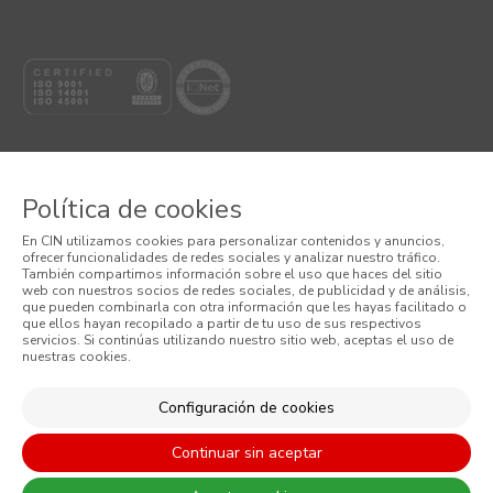
Política de cookies
© 2026 CIN, S.A.
En CIN utilizamos cookies para personalizar contenidos y anuncios,
ofrecer funcionalidades de redes sociales y analizar nuestro tráfico.
Términos y Condiciones
También compartimos información sobre el uso que haces del sitio
web con nuestros socios de redes sociales, de publicidad y de análisis,
que pueden combinarla con otra información que les hayas facilitado o
Política de Privacidad
que ellos hayan recopilado a partir de tu uso de sus respectivos
servicios. Si continúas utilizando nuestro sitio web, aceptas el uso de
nuestras cookies.
Política de Cookies
Condiciones Generales de Venta
Configuración de cookies
Continuar sin aceptar