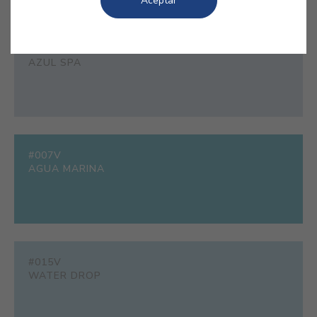
Aceptar
#E344
AZUL SPA
#007V
AGUA MARINA
#015V
WATER DROP