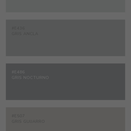
#E436
GRIS ANCLA
#E486
GRIS NOCTURNO
#E507
GRIS GUIJARRO