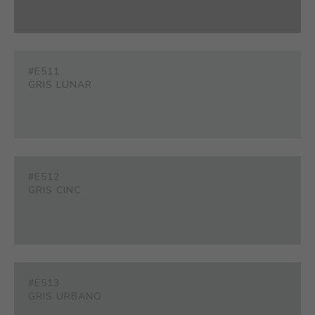
#E511
GRIS LUNAR
#E512
GRIS CINC
#E513
GRIS URBANO