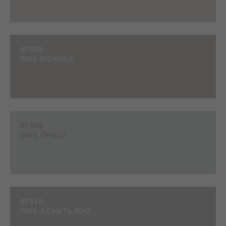
#E508
GRIS PIZARRA
#E509
GRIS ÓPALO
#E510
GRIS ACANTILADO