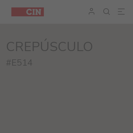
CREPÚSCULO
#E514