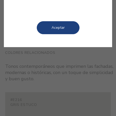
ocupa el escenario, con este color
gris.
Aceptar
COLORES RELACIONADOS
Tonos contemporáneos que imprimen las fachadas,
modernas o históricas, con un toque de simplicidad
y buen gusto.
#E216
GRIS ESTUCO