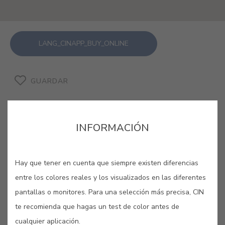
LANG_CINAPP_BUY_ONLINE
GUARDAR
INFORMACIÓN
CREPÚSCULO #E514
Hay que tener en cuenta que siempre existen diferencias
entre los colores reales y los visualizados en las diferentes
En el momento indefinido en que la
pantallas o monitores. Para una selección más precisa, CIN
noche aún no cedió totalmente la vez
te recomienda que hagas un test de color antes de
al día pero que una cierta claridad
cualquier aplicación.