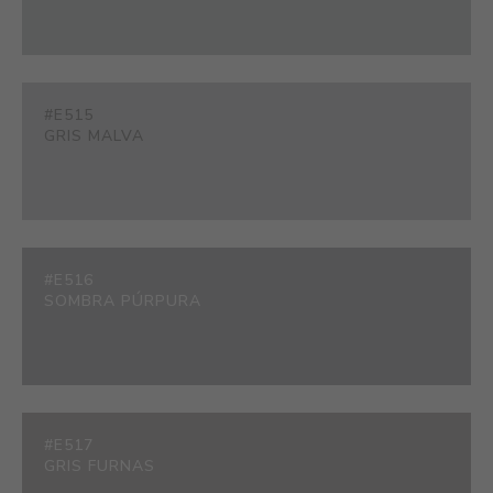
#E515
GRIS MALVA
#E516
SOMBRA PÚRPURA
#E517
GRIS FURNAS