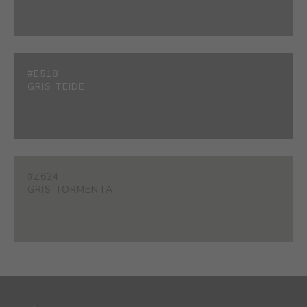
#E518
GRIS TEIDE
#Z624
GRIS TORMENTA