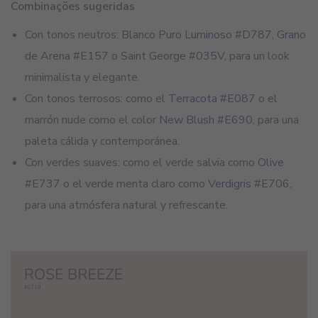
Combinações sugeridas
Con tonos neutros:
Blanco Puro Luminoso #D787
,
Grano
de Arena #E157
o
Saint George #035V
, para un look
minimalista y elegante.
Con tonos terrosos: como el
Terracota #E087
o el
marrón nude como el color
New Blush #E690
, para una
paleta cálida y contemporánea.
Con verdes suaves: como el verde salvia como
Olive
#E737
o el verde menta claro como
Verdigris #E706
,
para una atmósfera natural y refrescante.