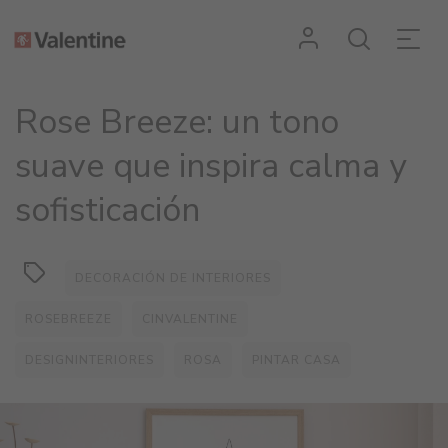
Rose
Breeze:
El
Rose Breeze: un tono
color
suave que inspira calma y
rosa
sofisticación
ideal
para
DECORACIÓN DE INTERIORES
la
ROSEBREEZE
CINVALENTINE
decoración
DESIGNINTERIORES
ROSA
PINTAR CASA
de