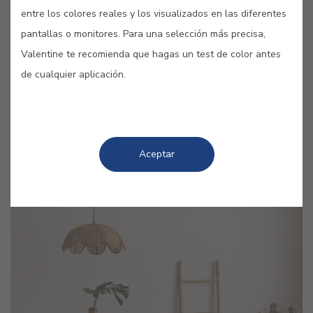
entre los colores reales y los visualizados en las diferentes
pantallas o monitores. Para una selección más precisa,
Imagina un rosa tan delicado que casi parece susurrar. Un
Valentine te recomienda que hagas un test de color antes
tono que evoca tardes tranquilas junto al mar, cuando la
de cualquier aplicación.
dorada luz del sol acaricia la piel y la brisa transporta
sueños. Se trata de
Rose Breeze #E718
, un color suave,
luminoso y sedoso que transforma cualquier espacio en un
remanso de serenidad.
Aceptar