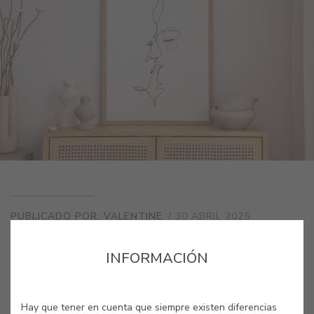
interiores
PUBLICADO POR: VALENTINE
/ 30 ABRIL 2025
INFORMACIÓN
3 MINUTOS
COMPARTIR
GUARDAR
Hay que tener en cuenta que siempre existen diferencias