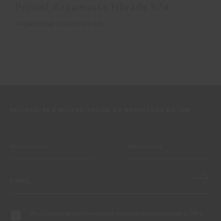
Princol Argamassa Fibrada 574
Argamassa fibrada em pó
REGISTE-SE E RECEBA TODAS AS NOVIDADES DA CIN
Ao subscrever esta newsletter autorizo expressamente a CIN e