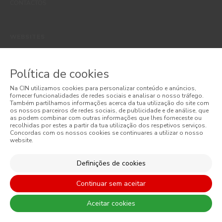
CONTACTOS
WEBSITES
CORPORATIVO
CONSTRUÇÃO CIVIL
Política de cookies
PERFORMANCE COATINGS
Na CIN utilizamos cookies para personalizar conteúdo e anúncios,
fornecer funcionalidades de redes sociais e analisar o nosso tráfego.
Também partilhamos informações acerca da tua utilização do site com
os nossos parceiros de redes sociais, de publicidade e de análise, que
as podem combinar com outras informações que lhes forneceste ou
recolhidas por estes a partir da tua utilização dos respetivos serviços.
São sempre de admitir diferenças entre as cores reais e as visualizadas
Concordas com os nossos cookies se continuares a utilizar o nosso
nos diferentes monitores. Para uma escolha mais precisa a CIN
website.
recomenda que faça um teste de cor antes de qualquer aplicação.
Definições de cookies
Continuar sem aceitar
Aceitar cookies