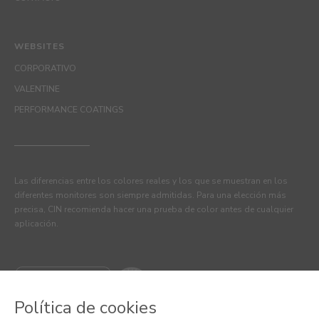
WEBSITES
CORPORATIVO
VALENTINE
PERFORMANCE COATINGS
Las diferencias entre los colores reales y los que se muestran en los
diferentes monitores son siempre admitidas. Para una elección más
precisa, CIN recomienda hacer una prueba de color antes de cualquier
aplicación.
Política de cookies