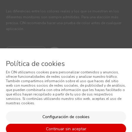
Las diferencias entre los colores reales y los que se muestran en los
diferentes monitores son siempre admitidas. Para una elección más
precisa, CIN recomienda hacer una prueba de color antes de cualquier
aplicación.
Política de cookies
En CIN utilizamos cookies para personalizar contenidos y anuncios,
ofrecer funcionalidades de redes sociales y analizar nuestro tráfico.
También compartimos información sobre el uso que haces del sitio
web con nuestros socios de redes sociales, de publicidad y de análisis,
que pueden combinarla con otra información que les hayas facilitado o
© 2026 CIN VALENTINE, S.A.U.
que ellos hayan recopilado a partir de tu uso de sus respectivos
servicios. Si continúas utilizando nuestro sitio web, aceptas el uso de
nuestras cookies.
Términos y Condiciones
Política de Privacidad
Configuración de cookies
Política de Cookies
Continuar sin aceptar