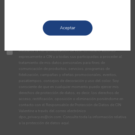
Aceptar
Mediante la cumplimentación de este formulario autorizo
expresamente a CIN y a todas sus participadas a proceder al
tratamiento de mis datos personales para fines de
comunicación de productos, servicios, programas de
fidelización, campañas y ofertas promocionales, eventos,
pasatiempos, consejos de decoración y uso del color. Soy
consciente de que en cualquier momento puedo ejercer mis
derechos de protección de datos, es decir, los derechos de
acceso, rectificación, oposición o eliminación poniéndome en
contacto con el Responsable de Protección de Datos de CIN
Valentine a través del correo electrónico
dpo_privacy.es@cin.com
. Consulte toda la información relativa
a la protección de datos
aquí
.