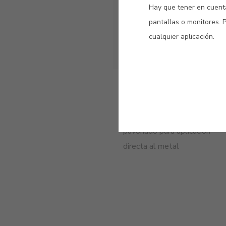
Hay que tener en cuenta
pantallas o monitores. 
cualquier aplicación.
Directo al Metal
Pavonado
Esmalte efecto hierro
pavonado para aplicación
directa al metal