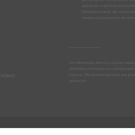
oposición o eliminación ponié
Valentine a través del correo el
relativa a la protección de dat
Las diferencias entre los colores reale
diferentes monitores son siempre admi
precisa, CIN recomienda hacer una pru
OATINGS
aplicación.