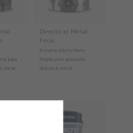
etal
Directo al Metal
o
Forja
Esmalte efecto hierro
ante para
forjado para aplicación
al metal
directa al metal