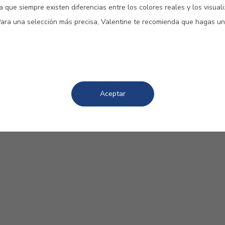
 que siempre existen diferencias entre los colores reales y los visual
Para una selección más precisa, Valentine te recomienda que hagas un
Valacryl Brillante
Valacryl Sat
Aceptar
Esmalte acrílico brillante de
Esmalte acrílico s
alta calidad
alta calidad