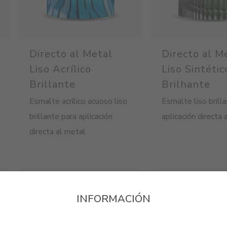
Directo al Metal
Directo al M
Liso Acrílico
Liso Sintétic
Brillante
Brilhante
Esmalte acrílico acuoso liso
Esmalte liso brill
brillante para aplicación
aplicación directa 
directa al metal
INFORMACIÓN