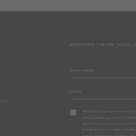
REGÍSTRESE Y RECIBA TODAS L
ENTE
Mediante la cumplimentación de
participadas a proceder al tra
productos, servicios, programa
pasatiempos, consejos de deco
puedo ejercer mis derechos de p