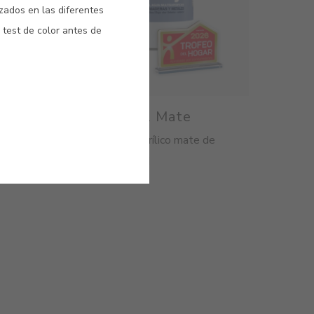
izados en las diferentes
 test de color antes de
inado
Valacryl Mate
atinado de
Esmalte acrílico mate de
alta calidad