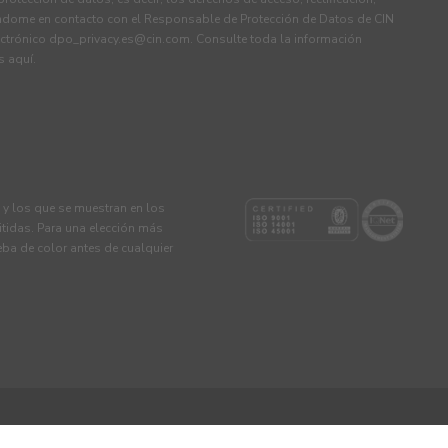
ndome en contacto con el Responsable de Protección de Datos de CIN
ectrónico
dpo_privacy.es@cin.com
. Consulte toda la información
os
aquí
.
s y los que se muestran en los
tidas. Para una elección más
eba de color antes de cualquier