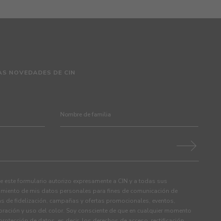
AS NOVEDADES DE CIN
 este formulario autorizo expresamente a CIN y a todas sus
tamiento de mis datos personales para fines de comunicación de
s de fidelización, campañas y ofertas promocionales, eventos,
ración y uso del color. Soy consciente de que en cualquier momento
rotección de datos, es decir, los derechos de acceso, rectificación,