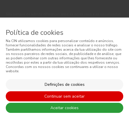
São sempre de admitir diferenças entre as cores reais e as visualizadas
nos diferentes monitores. Para uma escolha mais precisa a CIN
recomenda que faça um teste de cor antes de qualquer aplicação.
Política de cookies
Na CIN utilizamos cookies para personalizar conteúdo e anúncios,
fornecer funcionalidades de redes sociais e analisar o nosso tráfego.
Também partilhamos informações acerca da tua utilização do site com
os nossos parceiros de redes sociais, de publicidade e de análise, que
as podem combinar com outras informações que lhes forneceste ou
recolhidas por estes a partir da tua utilização dos respetivos serviços.
Concordas com os nossos cookies se continuares a utilizar o nosso
website.
CONTACTO: 229 405 100 (chamada para rede fixa nacional)
Definições de cookies
Continuar sem aceitar
© 2026 CIN, S.A.
Aceitar cookies
Termos e Condições