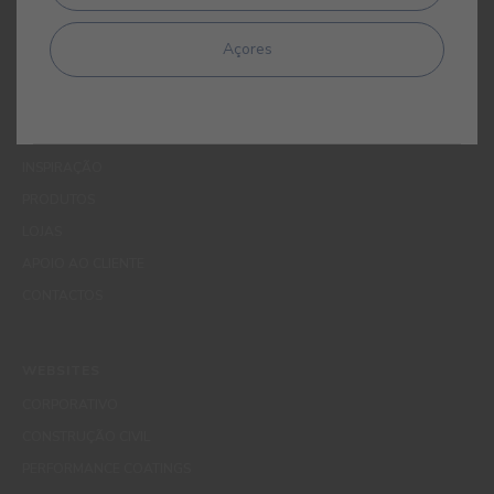
Açores
MENUS
QUEM SOMOS
COR
INSPIRAÇÃO
PRODUTOS
LOJAS
APOIO AO CLIENTE
CONTACTOS
WEBSITES
CORPORATIVO
CONSTRUÇÃO CIVIL
PERFORMANCE COATINGS