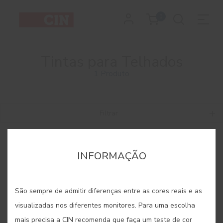
0
Tintas para Telhados
1 Produto
Filtrar
INFORMAÇÃO
São sempre de admitir diferenças entre as cores reais e as
visualizadas nos diferentes monitores. Para uma escolha
mais precisa a CIN recomenda que faça um teste de cor