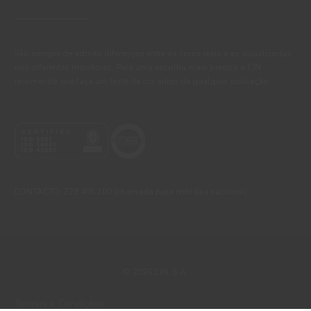
São sempre de admitir diferenças entre as cores reais e as visualizadas
nos diferentes monitores. Para uma escolha mais precisa a CIN
recomenda que faça um teste de cor antes de qualquer aplicação.
CONTACTO: 229 405 100 (chamada para rede fixa nacional)
© 2026 CIN, S.A.
Termos e Condições