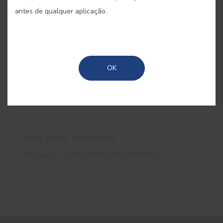
antes de qualquer aplicação.
OK
Tinta para Telhados
Tinta aquosa 100% acrílica para telhados