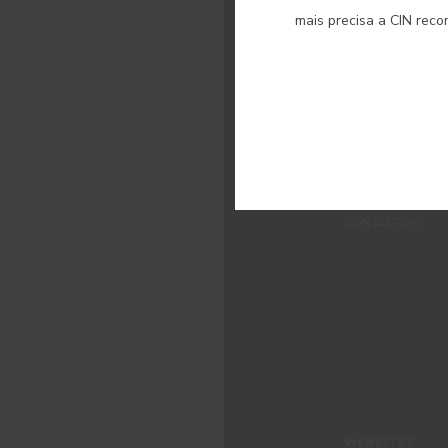
MENUS
mais precisa a CIN rec
QUEM SOMOS
COR
INSPIRAÇÃO
PRODUTOS
LOJAS
APOIO AO CLIEN
CONTACTOS
WEBSITES