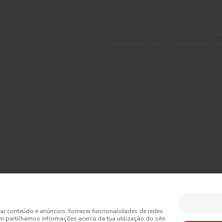
São sempre de admitir diferenças entre
IL
nos diferentes monitores. Para uma es
recomenda que faça um teste de cor an
OATINGS
 100 (chamada para rede fixa nacional)
ções
Política de Privacidade
Política de Cookies
Faqs
sumo
Livro de Reclamações Online
Condições Gerais de Venda Online
ar conteúdo e anúncios, fornecer funcionalidades de redes
m partilhamos informações acerca da tua utilização do site