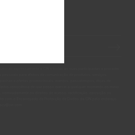
S NOVIDADES DA CIN
autorizo expressamente a CIN e todas as suas participadas a proceder
pessoais para efeitos de comunicação de produtos, serviços,
panhas e ofertas promocionais, eventos, passatempos, dicas de
. Tenho consciência de que posso exercer a qualquer momento os meus
, nomeadamente os direitos de acesso, rectificação, oposição ou
cto com o Encarregado de Protecção de Dados da CIN pelo endereço
ivacy@cin.com