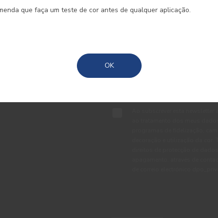
REGISTE-SE E RECEBA TODAS A
omenda que faça um teste de cor antes de qualquer aplicação.
Madeira
Açores
OK
TE
Ao subscrever esta newsletter 
ao tratamento dos meus dados 
programas de fidelização, cam
decoração e utilização da cor
direitos de protecção de dados
apagamento, através de conta
de correio electrónico dpo_pr