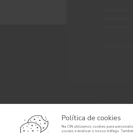
CORPORATIVO
CONSTRUÇÃO CIV
PERFORMANCE C
CONTACTO: 229 405
© 2026 CIN, S.A.
Termos e Condi
Política de cookies
Litígios de Con
Na CIN utilizamos cookies para personaliz
sociais e analisar o nosso tráfego. També