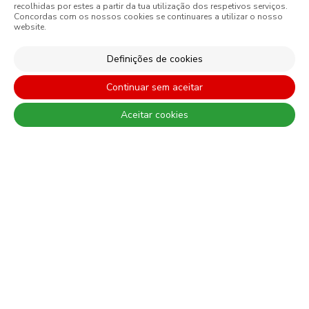
recolhidas por estes a partir da tua utilização dos respetivos serviços.
São sempre de admitir diferenças entre as cores reais e as visualizadas
Concordas com os nossos cookies se continuares a utilizar o nosso
nos diferentes monitores. Para uma escolha mais precisa a CIN
website.
recomenda que faça um teste de cor antes de qualquer aplicação.
Definições de cookies
Continuar sem aceitar
Aceitar cookies
CONTACTO: 229 405 100 (chamada para rede fixa nacional)
© 2026 CIN, S.A.
Termos e Condições
Política de Privacidade