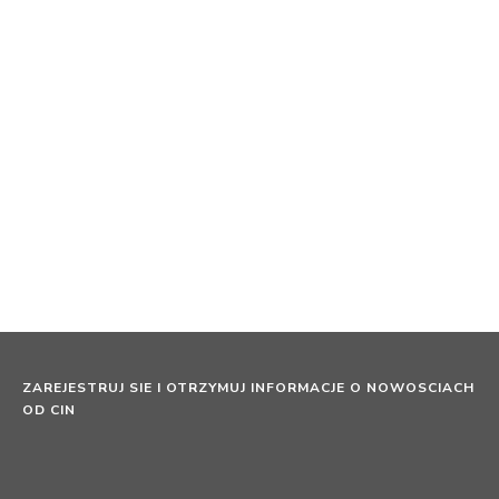
C-FLOOR PRIMER E150 DP
REF.7F151+7F152(7F150)
Tolerancyjny grunt na podłoża cementowe o dużej
zawartości wilgoci powierzchniowej
ZAREJESTRUJ SIE I OTRZYMUJ INFORMACJE O NOWOSCIACH
OD CIN