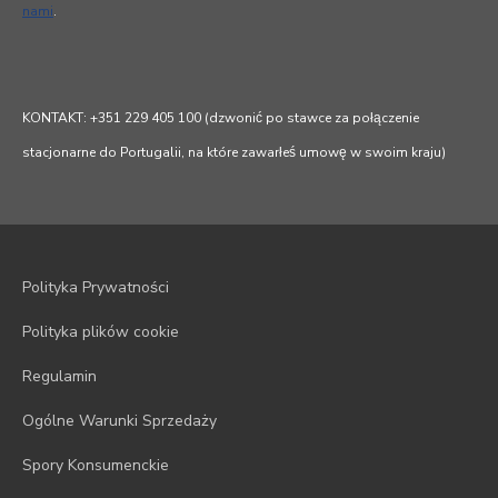
nami
.
KONTAKT: +351 229 405 100 (dzwonić po stawce za połączenie
stacjonarne do Portugalii, na które zawarłeś umowę w swoim kraju)
Polityka Prywatności
Polityka plików cookie
Regulamin
Ogólne Warunki Sprzedaży