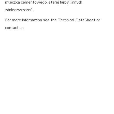
zanieczyszczeń.
For more information see the Technical DataSheet or
contact us.
eśmy do Twojej dyspozycji, nie wahaj się z nami
ntaktować.