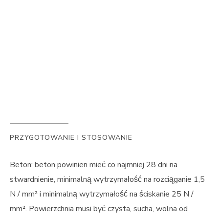
ograniczona.
PRZYGOTOWANIE I STOSOWANIE
Beton: beton powinien mieć co najmniej 28 dni na
stwardnienie, minimalną wytrzymałość na rozciąganie 1,5
N / mm² i minimalną wytrzymałość na ściskanie 25 N /
mm². Powierzchnia musi być czysta, sucha, wolna od
mleczka cementowego, starej farby i innych