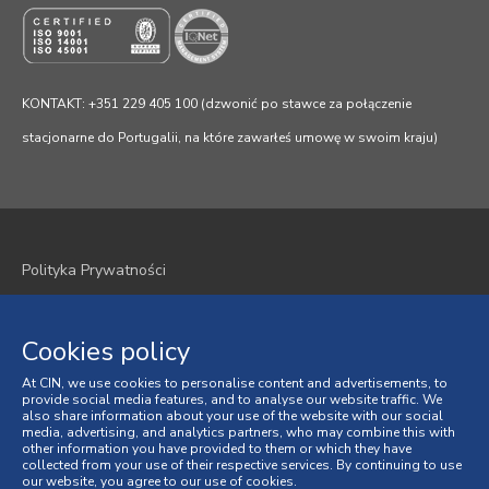
KONTAKT: +351 229 405 100 (dzwonić po stawce za połączenie
stacjonarne do Portugalii, na które zawarłeś umowę w swoim kraju)
Polityka Prywatności
Polityka plików cookie
Cookies policy
Regulamin
At CIN, we use cookies to personalise content and advertisements, to
provide social media features, and to analyse our website traffic. We
Ogólne Warunki Sprzedaży
also share information about your use of the website with our social
media, advertising, and analytics partners, who may combine this with
Spory Konsumenckie
other information you have provided to them or which they have
collected from your use of their respective services. By continuing to use
our website, you agree to our use of cookies.
Księga Skarg online