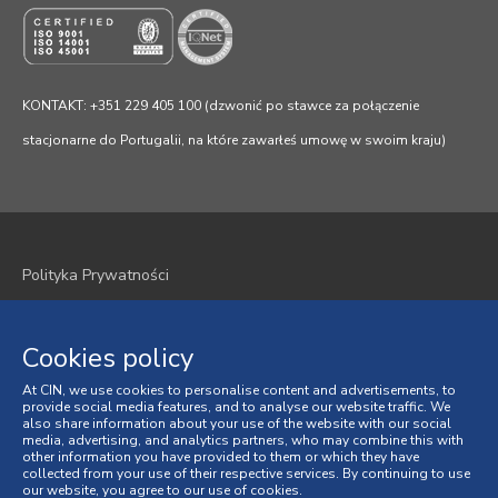
KONTAKT: +351 229 405 100 (dzwonić po stawce za połączenie
stacjonarne do Portugalii, na które zawarłeś umowę w swoim kraju)
Polityka Prywatności
Polityka plików cookie
Cookies policy
Regulamin
At CIN, we use cookies to personalise content and advertisements, to
provide social media features, and to analyse our website traffic. We
Ogólne Warunki Sprzedaży
also share information about your use of the website with our social
media, advertising, and analytics partners, who may combine this with
Spory Konsumenckie
other information you have provided to them or which they have
collected from your use of their respective services. By continuing to use
our website, you agree to our use of cookies.
Księga Skarg online