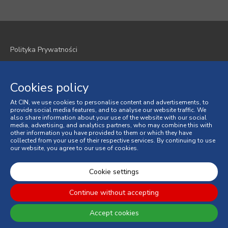
Polityka Prywatności
Polityka plików cookie
Cookies policy
Regulamin
At CIN, we use cookies to personalise content and advertisements, to
Ogólne Warunki Sprzedaży
provide social media features, and to analyse our website traffic. We
also share information about your use of the website with our social
media, advertising, and analytics partners, who may combine this with
Spory Konsumenckie
other information you have provided to them or which they have
collected from your use of their respective services. By continuing to use
our website, you agree to our use of cookies.
Księga Skarg online
© 2026 CIN, S.A.
Cookie settings
Continue without accepting
Accept cookies