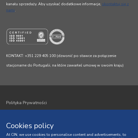
kanału sprzedaży. Aby uzyskać dodatkowe informacje,
skontaktuj się z
nami
.
KONTAKT: +351 229 405 100 (dzwonić po stawce za połączenie
stacjonarne do Portugalii, na które zawarłeś umowę w swoim kraju)
Polityka Prywatności
Polityka plików cookie
Cookies policy
Regulamin
At CIN, we use cookies to personalise content and advertisements, to