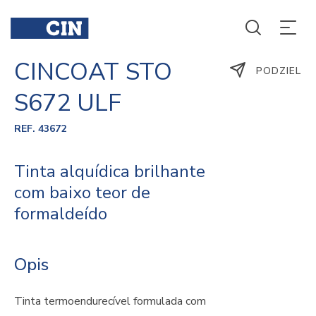
CINCOAT STO
PODZIEL
S672 ULF
REF. 43672
Tinta alquídica brilhante
com baixo teor de
formaldeído
Opis
Tinta termoendurecível formulada com