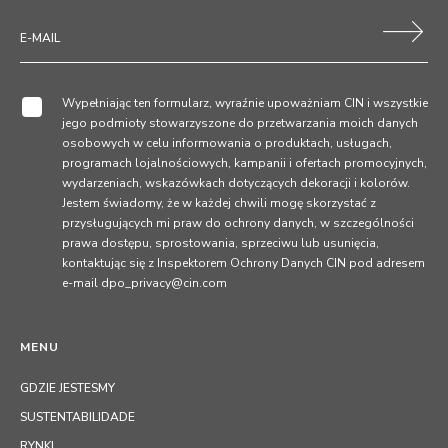
Wypełniając ten formularz, wyraźnie upoważniam CIN i wszystkie
jego podmioty stowarzyszone do przetwarzania moich danych
osobowych w celu informowania o produktach, usługach,
programach lojalnościowych, kampanii i ofertach promocyjnych,
wydarzeniach, wskazówkach dotyczących dekoracji i kolorów.
Jestem świadomy, że w każdej chwili mogę skorzystać z
przysługujących mi praw do ochrony danych, w szczególności
prawa dostępu, sprostowania, sprzeciwu lub usunięcia,
kontaktując się z Inspektorem Ochrony Danych CIN pod adresem
e-mail dpo_privacy@cin.com
MENU
GDZIE JESTESMY
SUSTENTABILIDADE
RYNKI