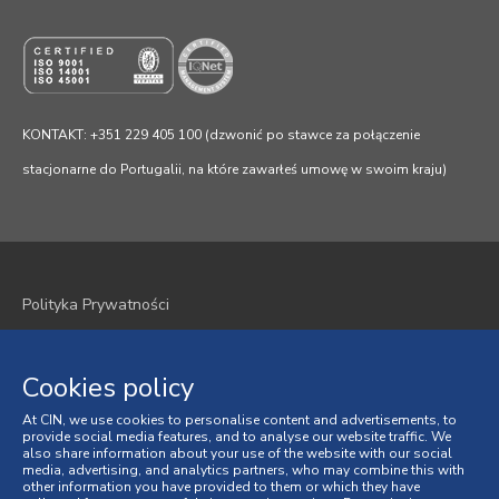
KONTAKT: +351 229 405 100 (dzwonić po stawce za połączenie
stacjonarne do Portugalii, na które zawarłeś umowę w swoim kraju)
Polityka Prywatności
Polityka plików cookie
Cookies policy
Regulamin
At CIN, we use cookies to personalise content and advertisements, to
Ogólne Warunki Sprzedaży
provide social media features, and to analyse our website traffic. We
also share information about your use of the website with our social
media, advertising, and analytics partners, who may combine this with
Spory Konsumenckie
other information you have provided to them or which they have