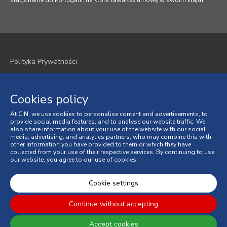
stacjonarne do Portugalii, na które zawarłeś umowę w swoim kraju)
Polityka Prywatności
Polityka plików cookie
Cookies policy
Regulamin
At CIN, we use cookies to personalise content and advertisements, to
Ogólne Warunki Sprzedaży
provide social media features, and to analyse our website traffic. We
also share information about your use of the website with our social
media, advertising, and analytics partners, who may combine this with
Spory Konsumenckie
other information you have provided to them or which they have
collected from your use of their respective services. By continuing to use
our website, you agree to our use of cookies.
Księga Skarg online
© 2026 CIN, S.A.
Cookie settings
Continue without accepting
Accept cookies