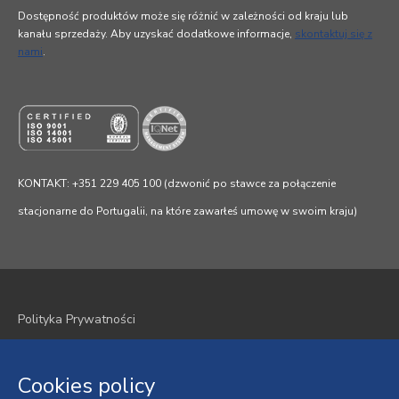
Dostępność produktów może się różnić w zależności od kraju lub
kanału sprzedaży. Aby uzyskać dodatkowe informacje,
skontaktuj się z
nami
.
KONTAKT: +351 229 405 100 (dzwonić po stawce za połączenie
stacjonarne do Portugalii, na które zawarłeś umowę w swoim kraju)
Polityka Prywatności
Polityka plików cookie
Cookies policy
Regulamin