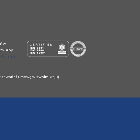
ić w
aży. Aby
ktuj się z
re zawarłeś umowę w swoim kraju)