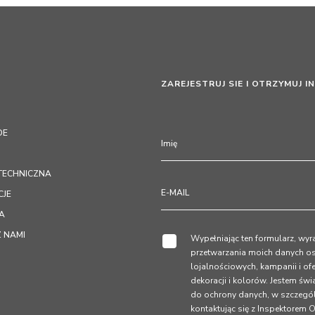
ZAREJESTRUJ SIE I OTRZYMUJ 
DE
TECHNICZNA
CJE
TA
Z NAMI
Wypełniając ten formularz, wy
przetwarzania moich danych o
lojalnościowych, kampanii i o
dekoracji i kolorów. Jestem św
do ochrony danych, w szczegól
kontaktując się z Inspektore