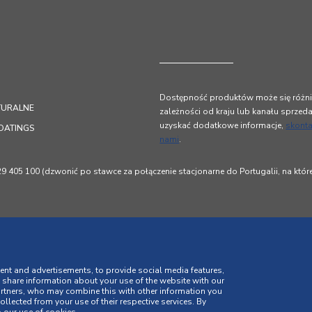
Dostępność produktów może się różn
TURALNE
zależności od kraju lub kanału sprzed
uzyskać dodatkowe informacje,
skonta
OATINGS
nami
.
 405 100 (dzwonić po stawce za połączenie stacjonarne do Portugalii, na któ
ent and advertisements, to provide social media features,
o share information about your use of the website with our
artners, who may combine this with other information you
llected from your use of their respective services. By
ności
Polityka plików cookie
Regulamin