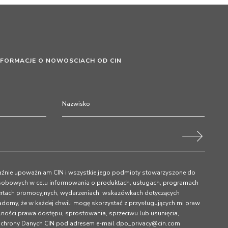
INFORMACJE O NOWOSCIACH OD CIN
raźnie upoważniam CIN i wszystkie jego podmioty stowarzyszone do
sobowych w celu informowania o produktach, usługach, programach
fertach promocyjnych, wydarzeniach, wskazówkach dotyczących
iadomy, że w każdej chwili mogę skorzystać z przysługujących mi praw
ności prawa dostępu, sprostowania, sprzeciwu lub usunięcia,
m Ochrony Danych CIN pod adresem e-mail dpo_privacy@cin.com