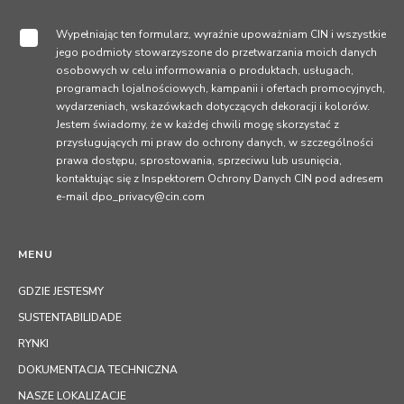
Wypełniając ten formularz, wyraźnie upoważniam CIN i wszystkie
jego podmioty stowarzyszone do przetwarzania moich danych
osobowych w celu informowania o produktach, usługach,
programach lojalnościowych, kampanii i ofertach promocyjnych,
wydarzeniach, wskazówkach dotyczących dekoracji i kolorów.
Jestem świadomy, że w każdej chwili mogę skorzystać z
przysługujących mi praw do ochrony danych, w szczególności
prawa dostępu, sprostowania, sprzeciwu lub usunięcia,
kontaktując się z Inspektorem Ochrony Danych CIN pod adresem
e-mail dpo_privacy@cin.com
MENU
GDZIE JESTESMY
SUSTENTABILIDADE
RYNKI
DOKUMENTACJA TECHNICZNA
NASZE LOKALIZACJE