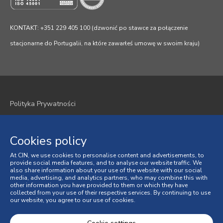
KONTAKT: +351 229 405 100 (dzwonić po stawce za połączenie
stacjonarne do Portugalii, na które zawarłeś umowę w swoim kraju)
Polityka Prywatności
Polityka plików cookie
Cookies policy
Regulamin
At CIN, we use cookies to personalise content and advertisements, to
Ogólne Warunki Sprzedaży
provide social media features, and to analyse our website traffic. We
also share information about your use of the website with our social
media, advertising, and analytics partners, who may combine this with
Spory Konsumenckie
other information you have provided to them or which they have
collected from your use of their respective services. By continuing to use
our website, you agree to our use of cookies.
Księga Skarg online
© 2026 CIN, S.A.