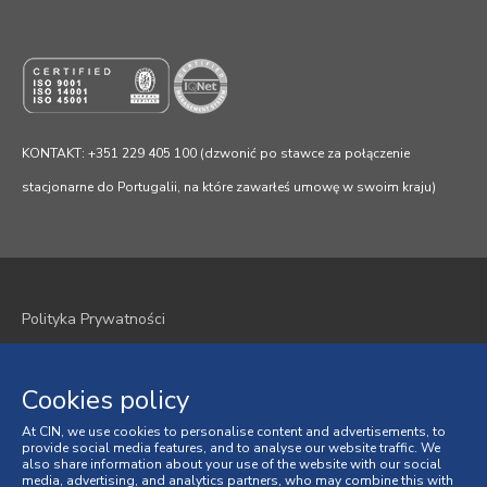
KONTAKT: +351 229 405 100 (dzwonić po stawce za połączenie
stacjonarne do Portugalii, na które zawarłeś umowę w swoim kraju)
Polityka Prywatności
Polityka plików cookie
Cookies policy
Regulamin
At CIN, we use cookies to personalise content and advertisements, to
Ogólne Warunki Sprzedaży
provide social media features, and to analyse our website traffic. We
also share information about your use of the website with our social
media, advertising, and analytics partners, who may combine this with