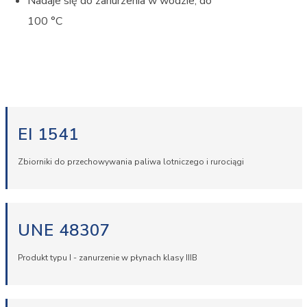
Nadaje się do zanurzenia w wodzie, do
100 °C
EI 1541
Zbiorniki do przechowywania paliwa lotniczego i rurociągi
UNE 48307
Produkt typu I - zanurzenie w płynach klasy IIIB