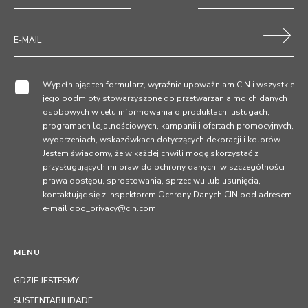
Wypełniając ten formularz, wyraźnie upoważniam CIN i wszystkie
jego podmioty stowarzyszone do przetwarzania moich danych
osobowych w celu informowania o produktach, usługach,
programach lojalnościowych, kampanii i ofertach promocyjnych,
wydarzeniach, wskazówkach dotyczących dekoracji i kolorów.
Jestem świadomy, że w każdej chwili mogę skorzystać z
przysługujących mi praw do ochrony danych, w szczególności
prawa dostępu, sprostowania, sprzeciwu lub usunięcia,
kontaktując się z Inspektorem Ochrony Danych CIN pod adresem
e-mail dpo_privacy@cin.com
MENU
GDZIE JESTESMY
SUSTENTABILIDADE