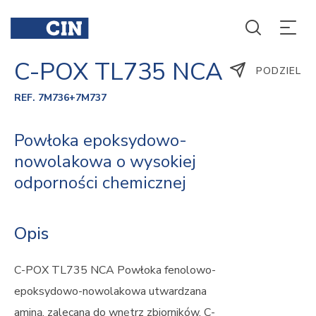
C-POX TL735 NCA
PODZIEL
REF. 7M736+7M737
Powłoka epoksydowo-
nowolakowa o wysokiej
odporności chemicznej
Opis
C-POX TL735 NCA Powłoka fenolowo-
epoksydowo-nowolakowa utwardzana
aminą, zalecana do wnętrz zbiorników. C-