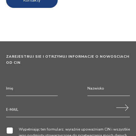
Kontakty
ZAREJESTRUJ SIE I OTRZYMUJ INFORMACJE O NOWOSCIACH
OD CIN
Wypełniając ten formularz, wyraźnie upoważniam CIN i wszystkie
jego podmioty stowarzyszone do przetwarzania moich danych