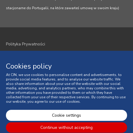
stacjonarne do Portugalii, na które zawarłeś umowę w swoim kraju)
Polityka Prywatności
Polityka plików cookie
Cookies policy
Regulamin
At CIN, we use cookies to personalise content and advertisements, to
Ogólne Warunki Sprzedaży
provide social media features, and to analyse our website traffic. We
also share information about your use of the website with our social
media, advertising, and analytics partners, who may combine this with
Spory Konsumenckie
other information you have provided to them or which they have
collected from your use of their respective services. By continuing to use
our website, you agree to our use of cookies.
Księga Skarg online
© 2026 CIN, S.A.
Cookie settings
Continue without accepting