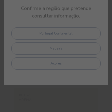
BRANCO LUNAR
Confirme a região que pretende
consultar informação.
#E727
Portugal Continental
SAVASANA
Madeira
#W500
Açores
BRANCO PERFEITO
#E157
ARENA