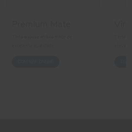
Premium Mate
Viny
Tinta aquosa acrílica mate de
Tinta aq
excelente qualidade
elevada
COMPRAR ONLINE
COMP