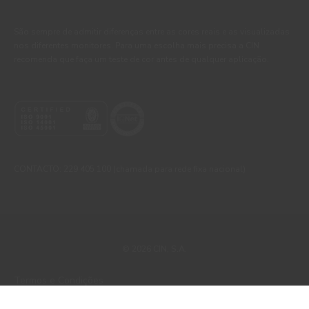
São sempre de admitir diferenças entre as cores reais e as visualizadas
nos diferentes monitores. Para uma escolha mais precisa a CIN
recomenda que faça um teste de cor antes de qualquer aplicação.
CONTACTO: 229 405 100 (chamada para rede fixa nacional)
© 2026 CIN, S.A.
Termos e Condições
Política de Privacidade