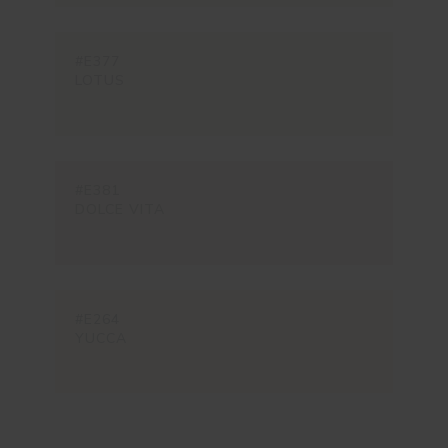
#E377
LOTUS
#E381
DOLCE VITA
#E264
YUCCA