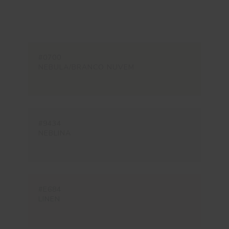
#0700
NEBULA/BRANCO NUVEM
#9434
NEBLINA
#E684
LINEN