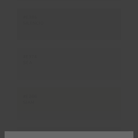
#E385
SILENCIO
#E374
SEA
#E266
SIAM
#E800