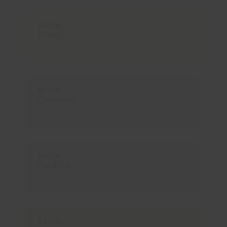
#D787
PURO
#E675
CARRARA
#D784
CAMELIA
#1390