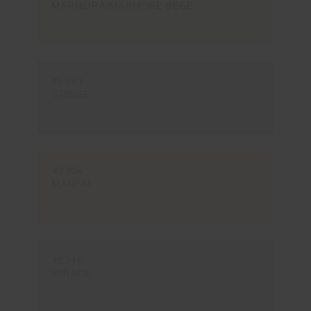
MARMORA/MÁRMORE BEGE
#E683
GREIGE
#2306
MARFIM
#E340
MIRAGE